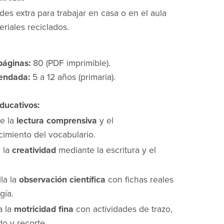
des extra para trabajar en casa o en el aula
riales reciclados.
áginas:
80 (PDF imprimible).
endada:
5 a 12 años (primaria).
ducativos:
e la
lectura comprensiva
y el
cimiento del vocabulario.
a la
creatividad
mediante la escritura y el
la la
observación científica
con fichas reales
gía.
a la
motricidad fina
con actividades de trazo,
do y recorte.