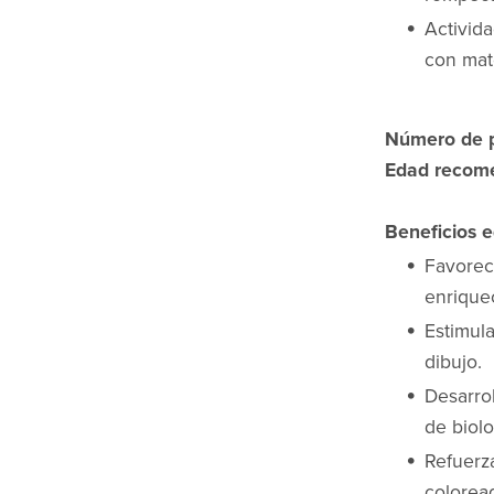
Activida
con mate
Número de p
Edad recom
Beneficios e
Favorec
enrique
Estimul
dibujo.
Desarrol
de biolo
Refuerz
colorea