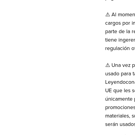
⚠️ Al moment
cargos por i
parte de la 
tiene ingere
regulación of
⚠️ Una vez p
usado para t
Leyendoconaz
UE que les so
únicamente p
promociones 
materiales, 
serán usados