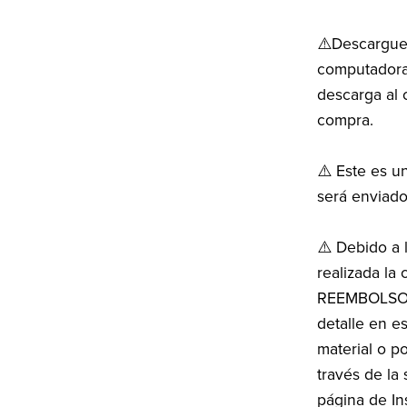
⚠️Descargue 
computadora 
descarga al 
compra.
⚠️ Este es u
será enviado
⚠️ Debido a l
realizada l
REEMBOLSOS.
detalle en e
material o p
través de l
página de I