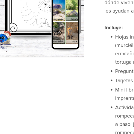
dónde viven 
les ayudan a 
Incluye:
Hojas i
(murciél
ermitaño
tortuga 
Pregunt
Tarjetas
Mini lib
imprenta
Activida
rompeca
a paso,
rompec