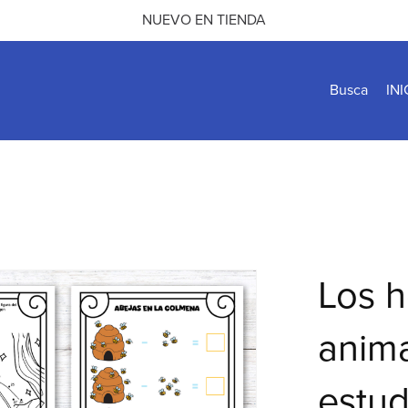
NUEVO EN TIENDA
Busca
INI
Los h
anima
estud