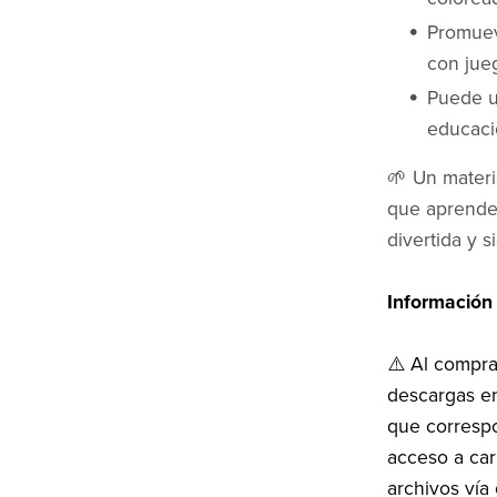
Promue
con jue
Puede u
educació
🌱 Un materi
que aprender
divertida y si
Información
⚠️ Al compra
descargas en
que corresp
acceso a car
archivos vía 