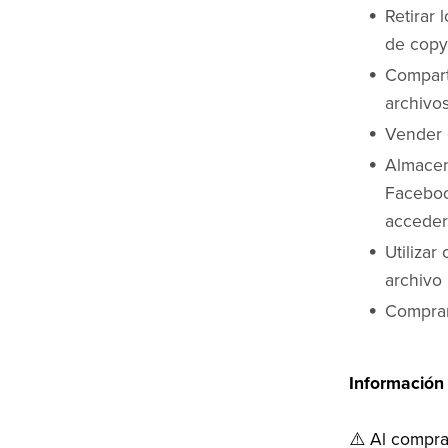
Retirar 
de copy
Compart
archivo
Vender o
Almacen
Faceboo
acceder
Utilizar
archivo
Comprar
Información
⚠️ Al compra