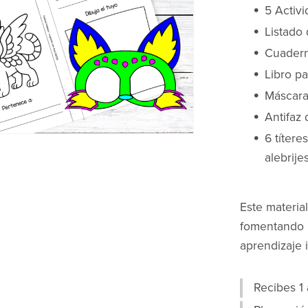
5 Activ
Listado
Cuaderni
Libro p
Máscaras
Antifaz 
6 títer
alebrije
Este material
fomentando l
aprendizaje i
Recibes 1