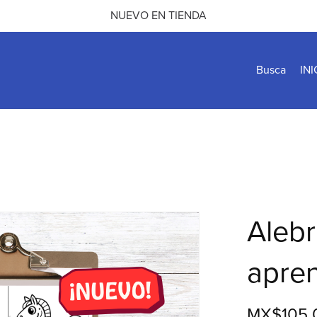
NUEVO EN TIENDA
Busca
INI
Alebr
apren
MX$105.