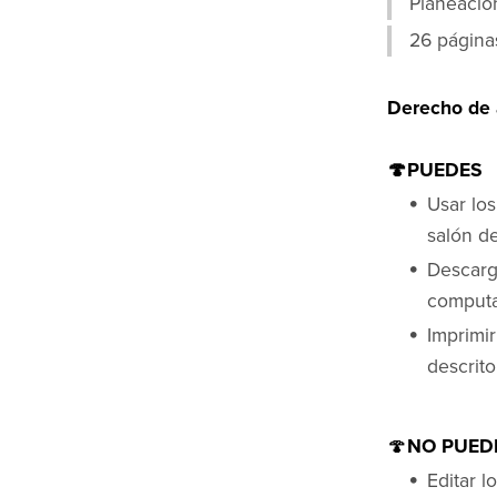
Planeació
26 página
Derecho de 
🍄PUEDES
Usar los
salón d
Descarg
computa
Imprimi
descrit
🍄
NO PUED
Editar l