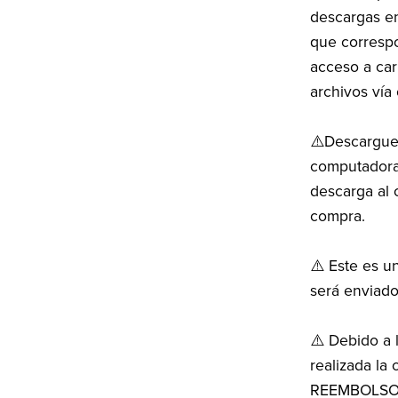
descargas en
que corresp
acceso a car
archivos vía 
⚠️Descargue 
computadora 
descarga al 
compra.
⚠️ Este es u
será enviado
⚠️ Debido a l
realizada l
REEMBOLSOS.