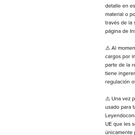
detalle en e
material o p
través de l
página de I
⚠️ Al moment
cargos por i
parte de la 
tiene ingere
regulación of
⚠️ Una vez p
usado para t
Leyendoconaz
UE que les so
únicamente p