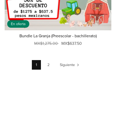
En oferta
Bundle La Granja (Preescolar - bachillerato)
MX$1,275.00
MX$637.50
1
2
Siguiente